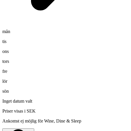
mån
tis
ons
tors
fre
lör
sön
Inget datum valt
Priser visas i SEK
Ankomst ej möjlig för Wine, Dine & Sleep