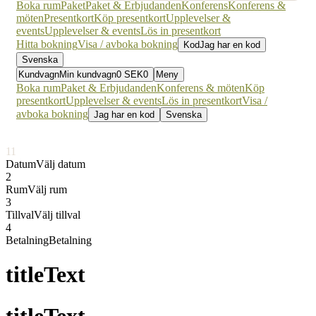
Boka rum
Paket
Paket & Erbjudanden
Konferens
Konferens &
möten
Presentkort
Köp presentkort
Upplevelser &
events
Upplevelser & events
Lös in presentkort
Hitta bokning
Visa / avboka bokning
Kod
Jag har en kod
Svenska
Kundvagn
Min kundvagn
0
SEK
0
Meny
Boka rum
Paket & Erbjudanden
Konferens & möten
Köp
presentkort
Upplevelser & events
Lös in presentkort
Visa /
avboka bokning
Jag har en kod
Svenska
1
1
Datum
Välj datum
2
Rum
Välj rum
3
Tillval
Välj tillval
4
Betalning
Betalning
titleText
titleText