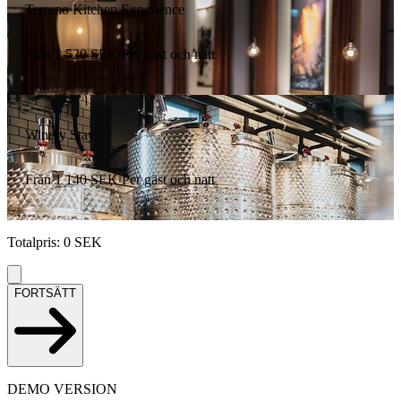
Terreno Kitchen Experience
Från
1 520
SEK
Per gäst och natt
Winery Stay
Från
1 140
SEK
Per gäst och natt
Totalpris
:
0
SEK
FORTSÄTT
DEMO VERSION