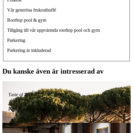
Vår generösa frukostbuffé
Rooftop pool & gym
Tillgång till vår uppvärmda rooftop pool och gym
Parkering
Parkering är inkluderad
Du kanske även är intresserad av
Taste of Terreno
Från
2 306
SEK
Per gäst och natt