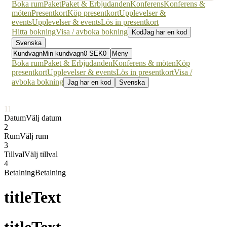
Boka rum
Paket
Paket & Erbjudanden
Konferens
Konferens &
möten
Presentkort
Köp presentkort
Upplevelser &
events
Upplevelser & events
Lös in presentkort
Hitta bokning
Visa / avboka bokning
Kod
Jag har en kod
Svenska
Kundvagn
Min kundvagn
0
SEK
0
Meny
Boka rum
Paket & Erbjudanden
Konferens & möten
Köp
presentkort
Upplevelser & events
Lös in presentkort
Visa /
avboka bokning
Jag har en kod
Svenska
1
1
Datum
Välj datum
2
Rum
Välj rum
3
Tillval
Välj tillval
4
Betalning
Betalning
titleText
titleText