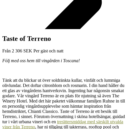
Taste of Terreno
Från
2 306
SEK
Per gäst och natt
Följ med oss hem till vingården i Toscana!
Tänk att du blickar ut över soldränkta kullar, vinfält och lummiga
olivlundar. Det doftar citronblom och rosmarin. I din hand håller du
ett glas av vingårdens hantverksvin. Ingenting har någonsin smakat
godare. Vår vingård Terreno är en plats för njutning så även The
Winery Hotel. Med det här paketet välkomnar familjen Ruhne in till
en personlig vingårdsupplevelse som hämtar inspiration från
hemdistriktet, Chianti Classico. Taste of Terreno är ett besök till
Terreno, i sinnet. Förutom övernattning i sköna hotellsängar, guidad
tur i vårt urbana vineri och en
trerättersmiddag med särskilt utvalda
viner från Terreno
, har ni tillgång till takterrass, rooftop pool och