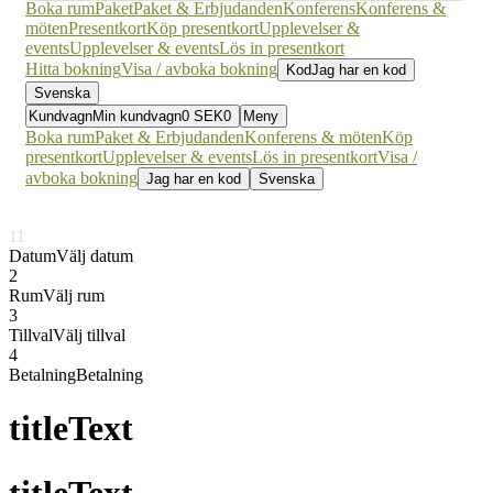
Boka rum
Paket
Paket & Erbjudanden
Konferens
Konferens &
möten
Presentkort
Köp presentkort
Upplevelser &
events
Upplevelser & events
Lös in presentkort
Hitta bokning
Visa / avboka bokning
Kod
Jag har en kod
Svenska
Kundvagn
Min kundvagn
0
SEK
0
Meny
Boka rum
Paket & Erbjudanden
Konferens & möten
Köp
presentkort
Upplevelser & events
Lös in presentkort
Visa /
avboka bokning
Jag har en kod
Svenska
1
1
Datum
Välj datum
2
Rum
Välj rum
3
Tillval
Välj tillval
4
Betalning
Betalning
titleText
titleText