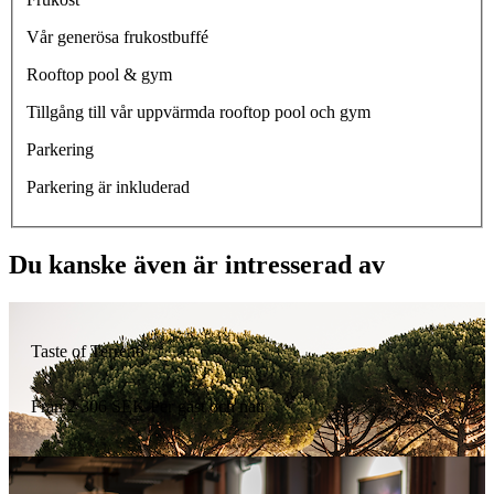
Vår generösa frukostbuffé
Rooftop pool & gym
Tillgång till vår uppvärmda rooftop pool och gym
Parkering
Parkering är inkluderad
Du kanske även är intresserad av
Taste of Terreno
Från
2 306
SEK
Per gäst och natt