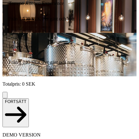
Terreno Kitchen Experience
Från
1 520
SEK
Per gäst och natt
Winery Stay
Från
1 140
SEK
Per gäst och natt
Totalpris
:
0
SEK
FORTSÄTT
DEMO VERSION