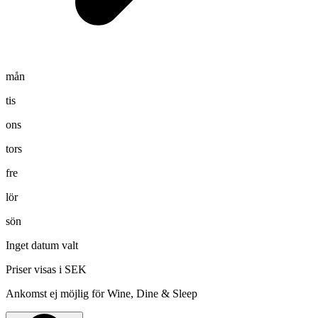
mån
tis
ons
tors
fre
lör
sön
Inget datum valt
Priser visas i SEK
Ankomst ej möjlig för Wine, Dine & Sleep